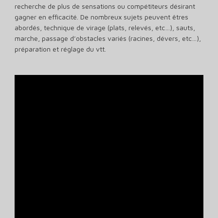
recherche de plus de sensations ou compétiteurs désirant
gagner en efficacité. De nombreux sujets peuvent êtres
abordés, technique de virage (plats, relevés, etc…), sauts,
marche, passage d’obstacles variés (racines, dévers, etc…),
préparation et réglage du vtt.