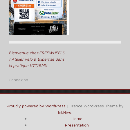
Navigation
Bienvenue chez FREEWHEELS
| Atelier vélo & Expertise dans
de
la pratique VTT/BMX
l’article
Connexion
Proudly powered by WordPress
|
Trance WordPress Theme by
InkHive
.
Home
Présentation