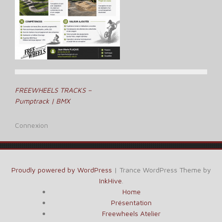
Navigation
FREEWHEELS TRACKS –
Pumptrack | BMX
de
l’article
Connexion
Proudly powered by WordPress
|
Trance WordPress Theme by
InkHive
.
Home
Présentation
Freewheels Atelier